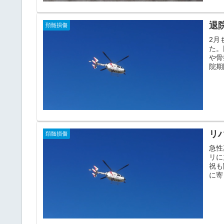
退
頚髄損傷
2月
た。
や骨
院期
リ
頚髄損傷
急性
リに
祝も
に寄