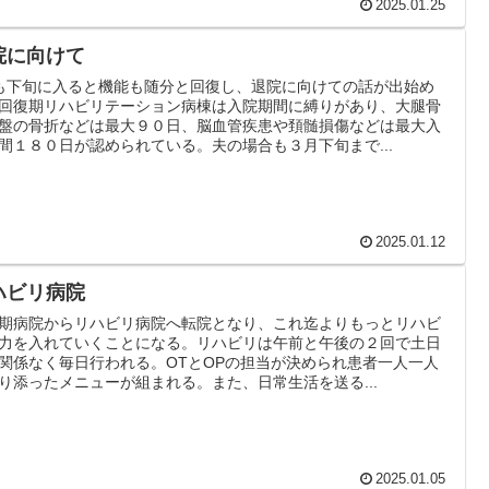
2025.01.25
院に向けて
も下旬に入ると機能も随分と回復し、退院に向けての話が出始め
回復期リハビリテーション病棟は入院期間に縛りがあり、大腿骨
盤の骨折などは最大９０日、脳血管疾患や頚髄損傷などは最大入
間１８０日が認められている。夫の場合も３月下旬まで...
2025.01.12
ハビリ病院
期病院からリハビリ病院へ転院となり、これ迄よりもっとリハビ
力を入れていくことになる。リハビリは午前と午後の２回で土日
関係なく毎日行われる。OTとOPの担当が決められ患者一人一人
り添ったメニューが組まれる。また、日常生活を送る...
2025.01.05