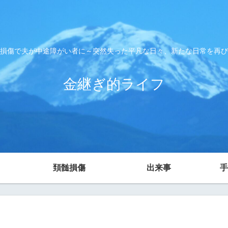
損傷で夫が中途障がい者に～突然失った平凡な日々、新たな日常を再び
金継ぎ的ライフ
頚髄損傷
出来事
手