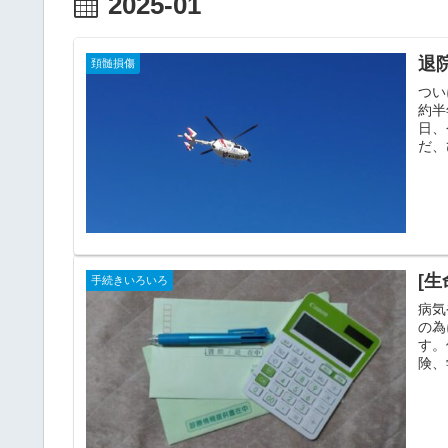
2025-01
退
頚髄損傷
つい
約半
日、
だ、
[
手続きいろいろ
病気
の為
す。
険、